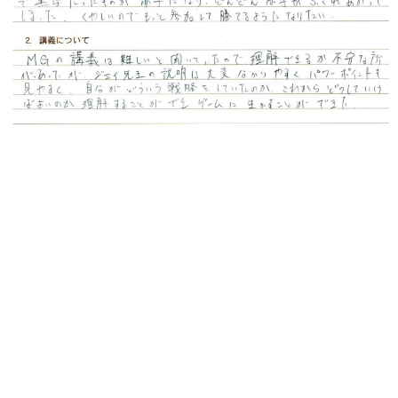
１マネジメントゲームについて
今回初めてのMGで１期と２期は何をするのかもわからず、
流れに身を任せているような状態だった。しかし３期から
は少し慣れてきたということもあり、置いていかれるよう
なことはなかったが、ベテランの方たちにこてんぱんにや
られるという結果になった。特に４期５期はいままで黒字
だったものが赤字になり、どんどん赤字がふくれあがって
しまった。悔しいのでもっと参加して勝てるようになりた
い。