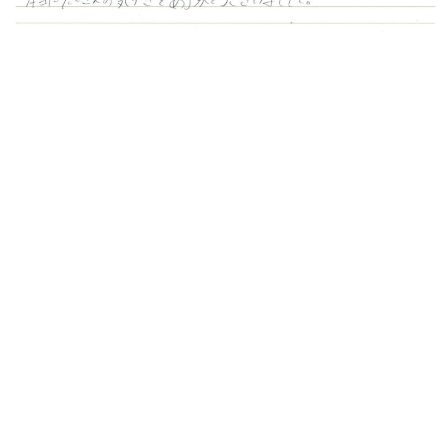
１マネジメントゲームについて
ゲームの理解をするまでに時間がかかったのと思った通り
にいかない、作戦を立てることの大切さをすごく感じまし
た。メンバーはとてもやさしくて楽しいので、このメンバ
ーでできた事がとても良かったです。ゲームはあまり好き
ではないですけどメンバーによって楽しくなるという事も
あらためて思いました。
２講義について
講義は本当に自分自身にとって勉強になる事ばかりで会社
でも他の社員さんと共有したいことばかりでした。自分自
身でまず動くという事がとても実践していきたいと思いま
した。あとはうっかりミスだったり同じ所でのミスがあっ