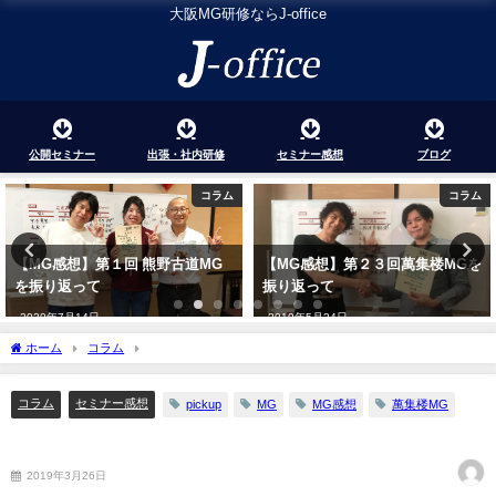
大阪MG研修ならJ-office
公開セミナー
出張・社内研修
セミナー感想
ブログ
コラム
コラム
【MG感想】第１回 熊野古道MG
【MG感想】第２３回萬集楼MGを
を振り返って
振り返って
2020年7月14日
2019年5月24日
ホーム
コラム
【MG感想】第２０回萬集楼MGを振り返って
コラム
セミナー感想
pickup
MG
MG感想
萬集楼MG
【MG感想】第２０回萬集楼MGを振り返って
2019年3月26日
2019年3月26日