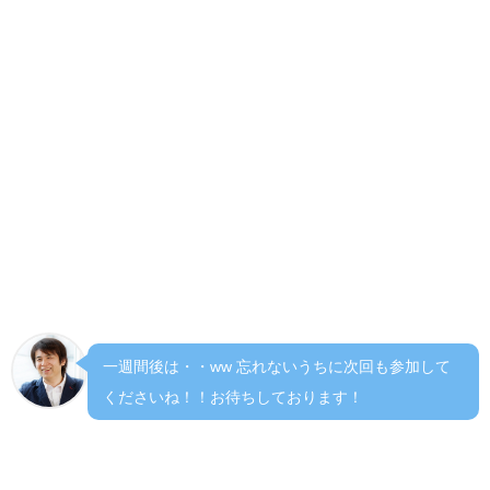
い。単価をあげる事ができない。くやしい、モヤモヤした
気持ちでいっぱいになりました。今後も周りに気を配る事
ができ、色々な気づきを発見できる様頑張っていきたいと
思います。
２講義について
ゆっくりとすすめてもらえたのですごくわかりやす
く。。。今は覚えていますし理解しています。が、、、一
週間後は、、、と言うとわかる！！と言える自信は正直あ
りません。
一週間後は・・ww 忘れないうちに次回も参加して
くださいね！！お待ちしております！