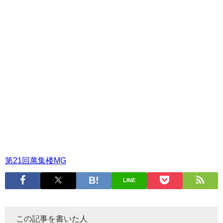
次回は・・
第２１回の開催は、3/18（月）・19（火）
次々回は、4/15（月）・16（火）です！
▼詳細・お申込みはこちら
第21
回萬集楼
MG
LINE
この記事を書いた人