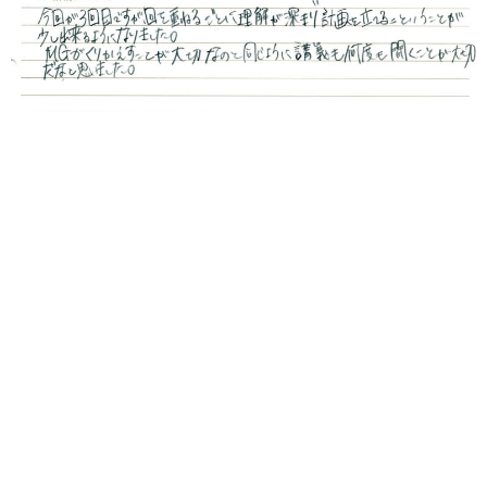
１マネジメントゲームについて
３期で特別損失30が出て痛かったです。４期のために次繰
をせずに迎えると、全然売ることが出来ませんでした。４
期終了時点で売り値で勝てないと思い戦略を変えました。
２０円で６６個売る計画を立てて、５個で製造して６個で
売るを繰り返しました。倉庫を借りておくことで意思決定
もスピーディーにかつ心に安定もうまれました。リスクカ
ードの中身、何が何枚あるのかを把握しておくことで事前
の対策も考えやすいなと思いました。青チップはやっぱり
持っておかないとなと思ったので、次回は次繰にもたくさ
ん買っておきたいです。