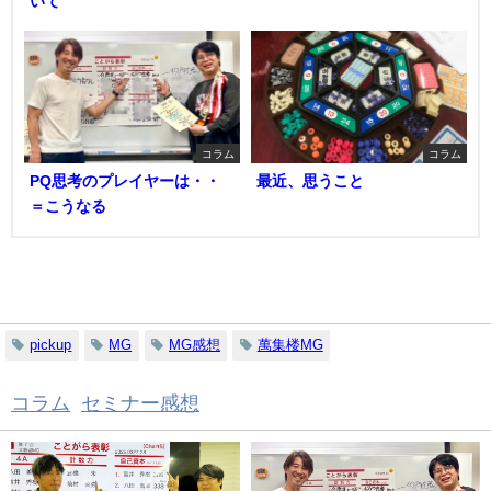
いて
コラム
コラム
PQ思考のプレイヤーは・・
最近、思うこと
＝こうなる
関連キーワード
pickup
MG
MG感想
萬集楼MG
コラム
,
セミナー感想
の関連記事