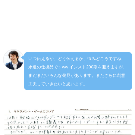
ョンで見せたり初心者には大事なポイントを効果的に伝え
る工夫をされてますね。さすがは初心者に優しい萬集楼
MG。
（行数をインストが決める時に、西研が…という理由より
もJさんの思想がそこにあった方がいいと思いました）
いつ伝えるか、どう伝えるか、悩みどころですね。
永遠の仕掛品ですww インスト200期を迎えますが、
まだまだいろんな発見があります。またさらに創意
工夫していきたいと思います。