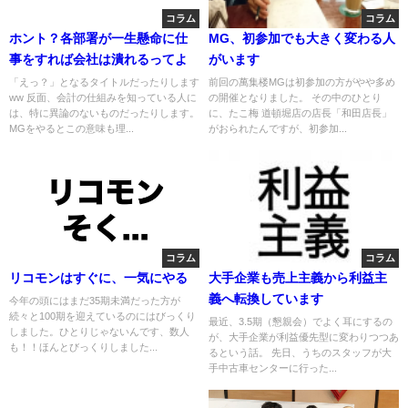
コラム
コラム
ホント？各部署が一生懸命に仕
MG、初参加でも大きく変わる人
事をすれば会社は潰れるってよ
がいます
「えっ？」となるタイトルだったりします
前回の萬集楼MGは初参加の方がやや多め
ww 反面、会計の仕組みを知っている人に
の開催となりました。 その中のひとり
は、特に異論のないものだったりします。
に、たこ梅 道頓堀店の店長「和田店長」
MGをやるとこの意味も理...
がおられたんですが、初参加...
コラム
コラム
リコモンはすぐに、一気にやる
大手企業も売上主義から利益主
義へ転換しています
今年の頭にはまだ35期未満だった方が
続々と100期を迎えているのにはびっくり
最近、3.5期（懇親会）でよく耳にするの
しました。ひとりじゃないんです、数人
が、大手企業が利益優先型に変わりつつあ
も！！ほんとびっくりしました...
るという話。 先日、うちのスタッフが大
手中古車センターに行った...