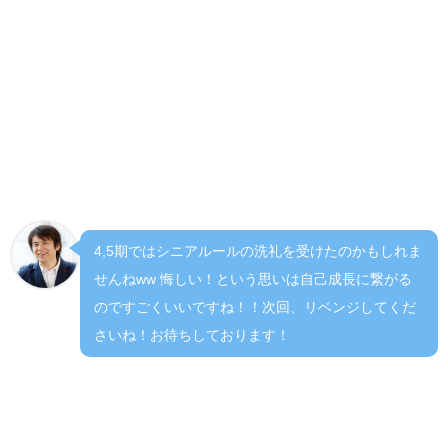
２講義について
MGの講義は難しいと聞いていたので理解できるか不安なと
ころがあったが、ジェイ先生の説明は大変分かりやすくパ
ワーポイントも見やすく、自分がどういう戦略をしていた
のか、これからどうしていけばよいのか理解することがで
きゲームに生かすことができた。
4,5期ではシニアルールの洗礼を受けたのかもしれま
せんねww 悔しい！という思いは自己成長に繋がる
のですごくいいですね！！次回、リベンジしてくだ
さいね！お待ちしております！