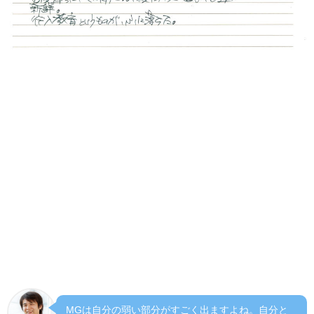
１マネジメントゲームについて
二度目の参加でとてもすっきり頭に入ってきた。回を重ね
ること、とにかくやってみることがいかに大事か実感し
た。また、記入にも自分のクセが出てきて、職場でもやっ
ているだろうことも実感。今後もMGを続けていきたい。
２講義について
わかりやすかった。毎度違った風に聞こえ、頭に入ってく
るものも違い新鮮。行入教育というものが、ふに落ちた。
MGは自分の弱い部分がすごく出ますよね。自分と