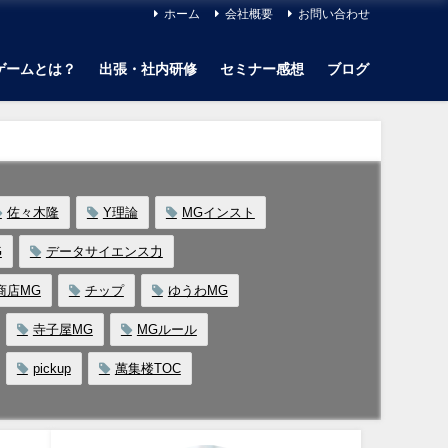
ホーム
会社概要
お問い合わせ
ゲームとは？
出張・社内研修
セミナー感想
ブログ
佐々木隆
Y理論
MGインスト
G
データサイエンス力
商店MG
チップ
ゆうわMG
寺子屋MG
MGルール
pickup
萬集楼TOC