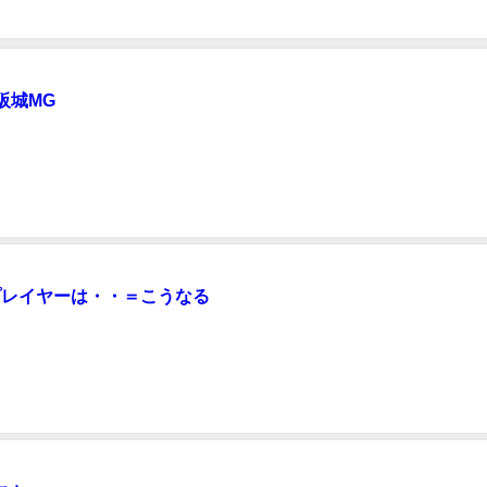
阪城MG
MG 期数が同じぐらいの方々で盛り上がりました 最優秀は宮井さん 2位は八田さ
が猛追！！ しっかりと最優秀をゲットされました！ 八田さんも一番期数が浅
い込むなど大健闘！ 素晴らしかったです 3.5期も実業の話で盛り上がり すご
ました〜 ご参加いただ...
プレイヤーは・・＝こうなる
ている企業さんの社内MGに参加してきました 何気に今年はプレイヤーとし
w プレイヤーとしてはガツガツゲームをする気もなく 俯瞰し
生意気にもまわりを俯瞰してみているような感じ？！ww そうやってみていると
踏んでくるプレイヤー...