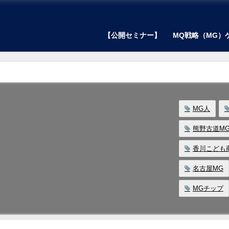
【公開セミナー】
MQ戦略（MG）
MG人
熊野古道M
香川こども
名古屋MG
MGチップ