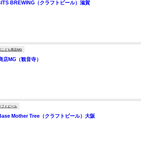
BBITS BREWING（クラフトビール）滋賀
）と 打ち合わせがてら TWO RABBITS COMPANY (滋賀)へ 8 TAP カウン
ター＆テーブル 滋賀もクラフトビール醸造所が多くなりましたねー ...
川こども商店MG
商店MG（観音寺）
ンスト） 主催の株式会社ライフプレゼントと もう6年になるでし
参加してくれる小学生だったり 新陳代謝を繰り返しながら成長しているMGです
の想いがやはり素晴らし...
ラフトビール
er Base Mother Tree（クラフトビール）大阪
トビールMG開催会場でもあった クラフトビアベースマザーツリーさんで シ
とする オーナーあいさんが通りがかったので 逃さ
ラゲラ大笑い 総括すると 今年もクラフトビ