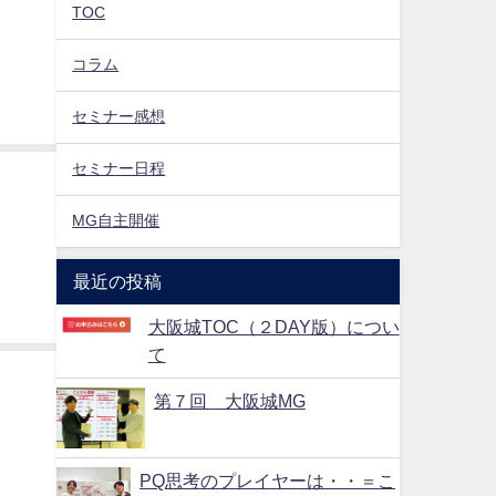
TOC
コラム
ること
セミナー感想
セミナー日程
MG自主開催
最近の投稿
大阪城TOC（２DAY版）につい
て
第７回 大阪城MG
PQ思考のプレイヤーは・・＝こ