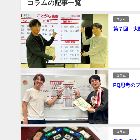
コラムの記事一覧
コラム
第７回 大
第7回 大阪城
期は宮井さん
らも ２位に食
義な研修となり
2025年3月28日
コラム
PQ思考の
いつもお世話になっ
て500期を目指して頑張っていますw
てプレーしながら
たまにガツガツ
2025年3月27日
コラム