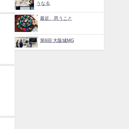
うなる
最近、思うこと
第6回 大阪城MG