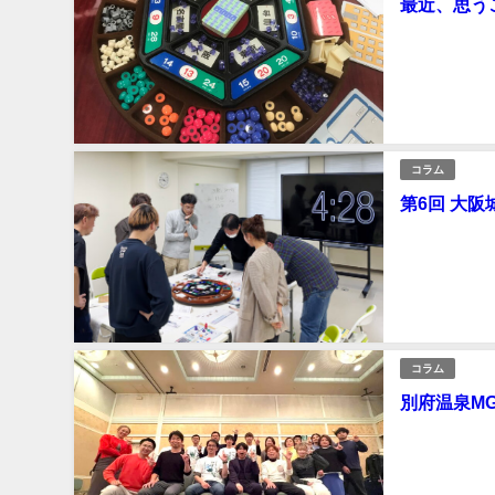
最近、思う
最近、思うことがあります 皆様、どのMG会場によ
ろんなMG会場に 
いただいて思
2025年3月24日
コラム
第6回 大阪
第６回大阪城MG 大阪城MGにしては珍しく初心者のいない開催となりました！ 
ばかりの開催w ということもあり キャッシュフローや商品MIXの突っ込んだ話など 初心者
普段のMGでは
の方は 200期
2025年3月23日
コラム
別府温泉M
地元の企業様２
はもちろん 和歌山、岐阜か
ンストとしてはやりがいのある