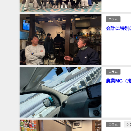
2025年3月9日
コラム
会計に特別
よくある話で「うちの業
ゃんちゃらおかしい話なわけです 農業団
ということで 研修のお
2025年2月13日
コラム
農業MG（
滋賀で農業団体のMG（インスト）で
たため 特に第一表、
方が数名 素晴らしい！＾＾ みなさん やる気十分
と大雪！！！ 
2025年2月10日
ク
コラム