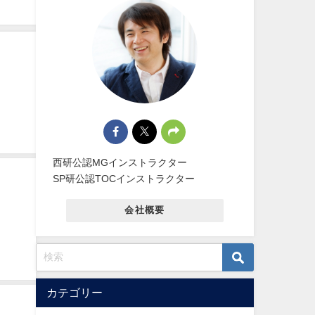
ん 5
いなが
く有意
西研公認MGインストラクター
SP研公認TOCインストラクター
会社概要
カテゴリー