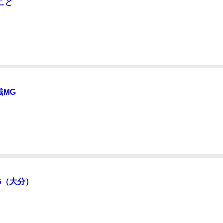
こと
く参加されていますか？ もしくは満遍なくい
参加されているという方もいらっしゃいますよね？ MG研修を1000期やらせて
うのですがどこか気に入ったMGインストラクターのMGに継続して参加され
を強くお勧めしたいなと。 なぜ...
城MG
※珍しく常連さん
のいる
なかなか話さなかったことが 今回は話せて皆さんから好評でした＾＾ さてゲーム
達成のヤビクさんが最...
G（大分）
社主催 別府温泉MG（大分）にインストとして呼んでいただきました 地元企業様
らも参加いただきました 20名参加のうち初心者が10名（半分）と イ
構成です＾＾ ２社ともに社員の方々も参加し、 楽しそうにゲーム