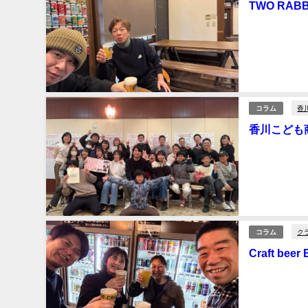
TWO RA
松本専務（早和果樹園
2025年2月6日
香
コラム
香川こども
11回目の香川こども商店MG（イ
ょうか？ ほんとに子供たちの成長が毎回楽しみなんです 小学生だった子達が大学生になっていた
り また新しく
催者の筒井さん
2025年2月2日
ク
コラム
Craft be
以前、クラフ
ん、カズミンと新年会を開催 なんと帰宅しよう
ずゲットして一緒に飲むw いろんな話が飛び交うもゲ