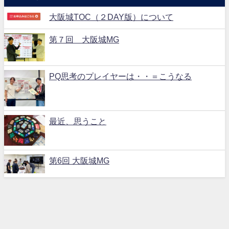
大阪城TOC（２DAY版）について
第７回 大阪城MG
PQ思考のプレイヤーは・・＝こうなる
最近、思うこと
第6回 大阪城MG