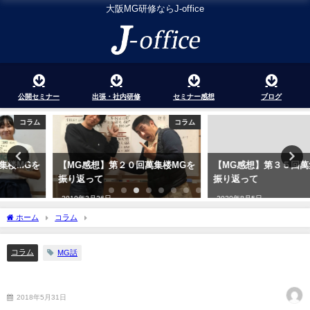
大阪MG研修ならJ-office
公開セミナー
出張・社内研修
セミナー感想
ブログ
コラム
コラム
【MG感想】第２０回萬集楼MGを
【MG感想】第３５回萬集楼MGを
振り返って
振り返って
2019年3月26日
2020年8月5日
ホーム
コラム
ジェイをMGに呼びたい方、こちらからどうぞw
コラム
MG話
ジェイをMGに呼びたい方、こちらからどうぞw
2018年5月31日
2018年6月1日