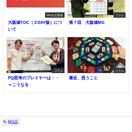
MG自主開催
コラム
大阪城TOC（２DAY版）につ
第７回 大阪城MG
いて
コラム
コラム
PQ思考のプレイヤーは・・
最近、思うこと
＝こうなる
関連キーワード
MG話