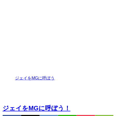
思っており、インストラクター＆開催者同士のY理論だと考
えています。
盛り上げてほしい！手が足りない！そんな場合は気軽に呼
んでくださ〜い
招待条件等を含み、詳しく書いたページを作成しましたの
で、こちらを読んでから気軽にお問い合わせください！下
記の「
ジェイをMGに呼ぼう
」の文字をクリックすると、ペ
ージに移動しま〜す
ジェイをMGに呼ぼう！