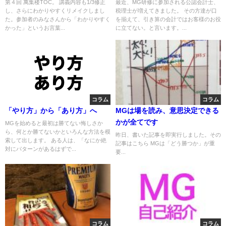
第４回 萬集楼TOC。 講義内容も1/3修正
最近、MG研修に参加される公認会計士、
し、さらにわかりやすくリメイクしまし
税理士が増えてきました。 その方達が口
た。参加者のみなさんから「わかりやすく
を揃えて、引き算の会計ではお客様のお役
かった」というお言葉...
に立てない。と言います。...
コラム
コラム
「やり方」から「あり方」へ
MGは場を読み、意思決定できる
かが全てです
MGを始めると最初は勝てない悔しさか
ら、何とか勝てないかといろんな方法を模
昨日、書いた記事を即実行しました。その
索して出します。 ある人は、「なにか絶
記事はこちら MGは「どう勝つか」が重
対にパターンがあるはずで...
要...
コラム
コラム