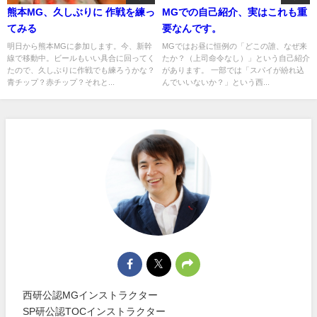
熊本MG、久しぶりに 作戦を練っ
MGでの自己紹介、実はこれも重
てみる
要なんです。
明日から熊本MGに参加します。今、新幹
MGではお昼に恒例の「どこの誰、なぜ来
線で移動中。ビールもいい具合に回ってく
たか？（上司命令なし）」という自己紹介
たので、久しぶりに作戦でも練ろうかな？
があります。 一部では「スパイが紛れ込
青チップ？赤チップ？それと...
んでいいないか？」という西...
西研公認MGインストラクター
SP研公認TOCインストラクター