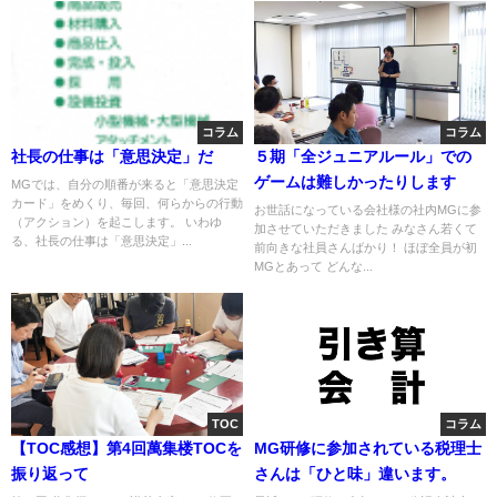
コラム
コラム
社長の仕事は「意思決定」だ
５期「全ジュニアルール」での
ゲームは難しかったりします
MGでは、自分の順番が来ると「意思決定
カード」をめくり、毎回、何らからの行動
お世話になっている会社様の社内MGに参
（アクション）を起こします。 いわゆ
加させていただきました みなさん若くて
る、社長の仕事は「意思決定」...
前向きな社員さんばかり！ ほぼ全員が初
MGとあって どんな...
TOC
コラム
【TOC感想】第4回萬集楼TOCを
MG研修に参加されている税理士
振り返って
さんは「ひと味」違います。