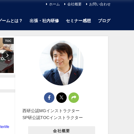
ホーム
会社概要
お問い合わせ
ゲームとは？
出張・社内研修
セミナー感想
ブログ
TOC
コラム
TOCを
【MG感想】第２９回萬集楼MG
【MG感想】第３２回萬集楼
を振り返って
を振り返って
2019年12月12日
2020年2月21日
西研公認MGインストラクター
SP研公認TOCインストラクター
terlife
会社概要