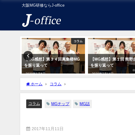
大阪MG研修ならJ-office
コラム
コラム
集楼MG
【MG感想】第３４回萬集楼MG
【MG感想】第１回 熊野
を振り返って
を振り返って
2020年8月5日
2020年7月14日
ホーム
コラム
ラッキーカード「教育成功」「広告
コラム
MGチップ
MG話
ラッキーカード「教育成功」
2017年11月11日
2017年11月16日