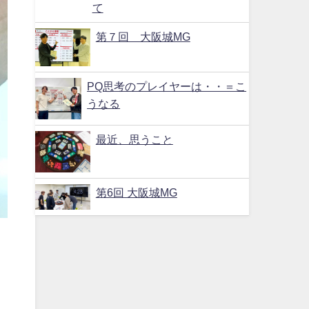
て
第７回 大阪城MG
PQ思考のプレイヤーは・・＝こ
うなる
最近、思うこと
第6回 大阪城MG