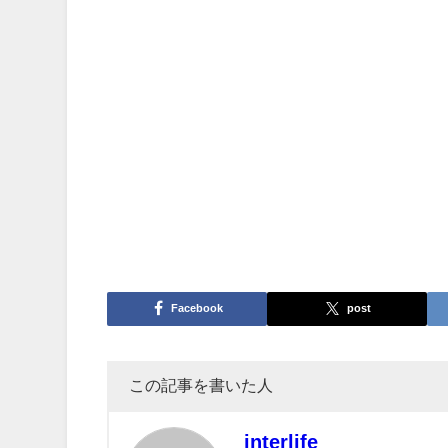
この3種類のチップ、なぜ「研究開発」だ
理由は「研究開発」は独自の商品の特異
入れができないというワケです。
よく考えて作られていますよね。改めて「
も理解しつつ、ゲームに挑むと、さらに
Facebook
post
この記事を書いた人
interlife