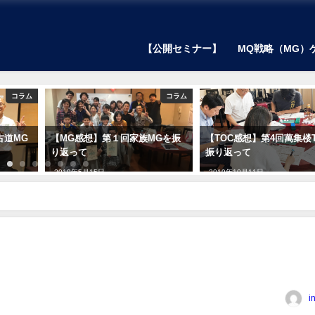
【公開セミナー】
MQ戦略（MG）
コラム
コラム
古道MG
【MG感想】第１回家族MGを振
【TOC感想】第4回萬集楼
り返って
振り返って
2019年5月15日
2019年10月11日
成功」「研究開発成功」の秘密
「広告成功」「研究開発成功」の秘密
in