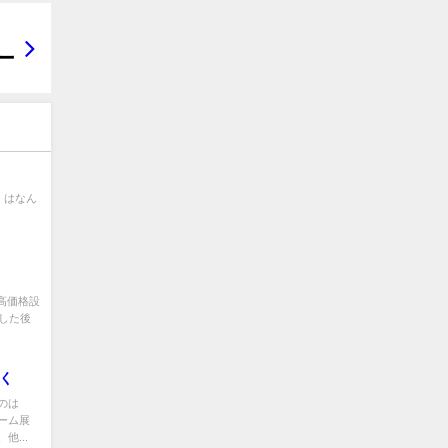
・
・はなん
高価格設
した後
く
のは
ーム展
...