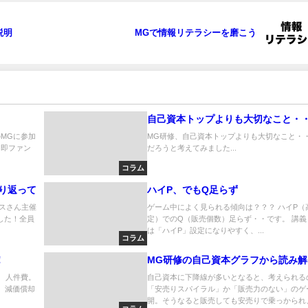
説明
MGで情報リテラシーを磨こう
自己資本トップよりも大切なこと・
MGに参加
MG研修、自己資本トップよりも大切なこと・
、即ファン
だろうと考えてみました...
コラム
振り返って
ハイP、でもQ足らず
クスさん主催
ゲーム中によく見られる傾向は？？？ ハイP（
した！全員
定）でのQ（販売個数）足らず・・です。 講義
は「ハイP」設定になりやすく、...
コラム
！
MG研修の自己資本グラフから読み解
 人件費。
自己資本に下降線が多いとなると、考えられる
5 減価償却
「安売りスパイラル」か「販売力のない」のゲ
開。そうなると販売しても安売りで乗っかられ、他