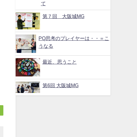
て
第７回 大阪城MG
い
PQ思考のプレイヤーは・・＝こ
うなる
最近、思うこと
第6回 大阪城MG