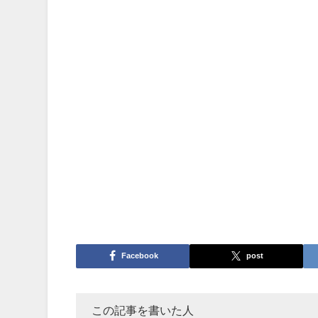
「名前、郵便番号、住所、電話番号、年齢
グラフで見る。これがデータからインフ
う一連の流れだったんですね・・・
恥ずかしながら今、気づいた私ですww
あらためて名簿作りに心して励みたいと
Facebook
post
この記事を書いた人