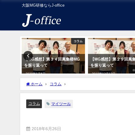
大阪MG研修ならJ-office
コラム
コラム
集楼MG
【MG感想】第３４回萬集楼MG
【MG感想】第２９回萬
を振り返って
を振り返って
2020年8月5日
2019年12月12日
ホーム
コラム
マイツール の名簿作成は重要です
コラム
マイツール
マイツール の名簿作成は重要
2018年6月26日
2018年6月27日