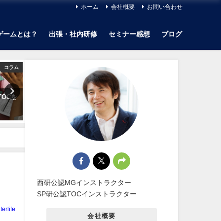
ホーム
会社概要
お問い合わせ
ゲームとは？
出張・社内研修
セミナー感想
ブログ
コラム
コラム
TOCを
【MG感想】第１２回萬集楼MG
【MG感想】第３５回萬集楼
を振り返って
を振り返って
2018年5月22日
2020年8月5日
西研公認MGインストラクター
SP研公認TOCインストラクター
terlife
会社概要