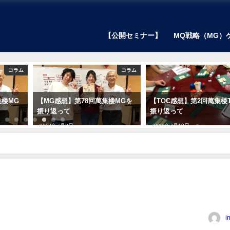
【公開セミナー】
MQ戦略（MG）
コラム
コラム
集楼MG
【MG感想】第78回萬集楼MGを
【TOC感想】第2回萬集楼
振り返って
振り返って
2024年7月3日
2019年7月19日
です
in