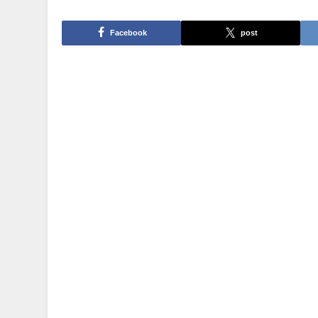
Facebook
post
逆引きマイツール の著書「Mヒデさん」
2回目の受講でしたが、また新たな気づき
作りはコマンドを覚えるための練習なの
義でしたが、やはり考え方なんですね。
西研のマイツール教室に行くと、名簿作り
璧にできるようになれば、OK」とも教え