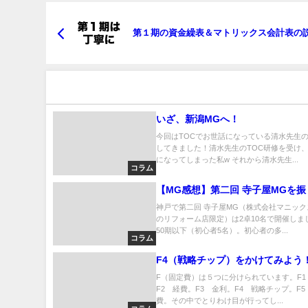
第１期の資金繰表＆マトリックス会計表の
おすすめの記事
いざ、新潟MGへ！
今回はTOCでお世話になっている清水先生の
してきました！清水先生のTOC研修を受け
になってしまった私w それから清水先生...
コラム
【MG感想】第二回 寺子屋MGを
神戸で第二回 寺子屋MG（株式会社マニッ
のリフォーム店限定）は2卓10名で開催しま
50期以下（初心者5名）。初心者の多...
コラム
F4（戦略チップ）をかけてみよう
F（固定費）は５つに分けられています。F1
F2 経費。F3 金利。F4 戦略チップ。F
費。その中でとりわけ目が行ってし...